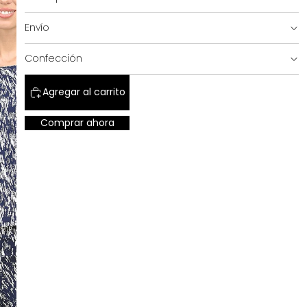
Envío
SALE!
Confección
Agregar al carrito
Comprar ahora
SHOP