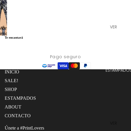
VER
Abrir
TODO
imagen
Te encantará
a
PANTALO
pantalla
NES
completa
Pago seguro
KIMONO
S
ESTAMPADO
INICIO
FALDAS
SALE!
TOPS
SHOP
VESTIDO
ESTAMPADOS
S
ABOUT
CONJUN
TOS
Política de reembolso
CONTACTO
VER
Política de privacidad
EDICIÓN
Únete a #PrintLovers
TODOS
LIMITADA