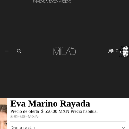
ENVÍOS A TODO MÉXICO
Total 
INICIO
artícu
en el
carrito
Eva Marino Rayada
Precio de oferta
$ 550.00 MXN
Precio habitual
$ 850.00 MXN
Descripción