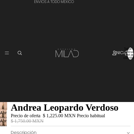
ENVÍOS A TODO MÉXICO
Total 
INICIO
artícu
en el
carrito
Andrea Leopardo Verdoso
Abrir
Precio de oferta
$ 1,225.00 MXN
Precio habitual
imagen
Abrir
$ 1,750.00 MXN
a
imagen
pantalla
a
Descripción