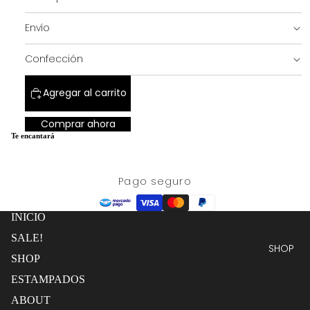
completa
pantalla
completa
Envío
SALE!
Confección
Agregar al carrito
Comprar ahora
Te encantará
Pago seguro
INICIO
SALE!
SHOP
SHOP
ESTAMPADOS
ABOUT