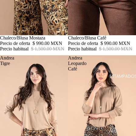
Oferta
Chaleco/Blusa Mostaza
Oferta
Chaleco/Blusa Café
Precio de oferta
$ 990.00 MXN
Precio de oferta
$ 990.00 MXN
Precio habitual
$ 1,500.00 MXN
Precio habitual
$ 1,500.00 MXN
Andrea
Andrea
Tigre
Leopardo
Café
ESTAMPADO