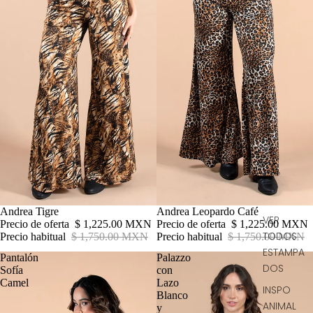
Oferta
Andrea Tigre
Oferta
Andrea Leopardo Café
VER
Precio de oferta
$ 1,225.00 MXN
Precio de oferta
$ 1,225.00 MXN
TODOS
Precio habitual
$ 1,750.00 MXN
Precio habitual
$ 1,750.00 MXN
ESTAMPA
Pantalón
Palazzo
DOS
Sofía
con
Camel
Lazo
INSPO
Blanco
ANIMAL
y