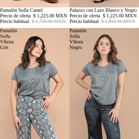
Oferta
Pantalón Sofía Camel
Oferta
Palazzo con Lazo Blanco y Negro
Precio de oferta
$ 1,225.00 MXN
Precio de oferta
$ 1,225.00 MXN
Precio habitual
$ 1,750.00 MXN
Precio habitual
$ 1,850.00 MXN
Pantalón
Pantalón
Sofía
Sofía
Víbora
Víbora
Gris
Negro