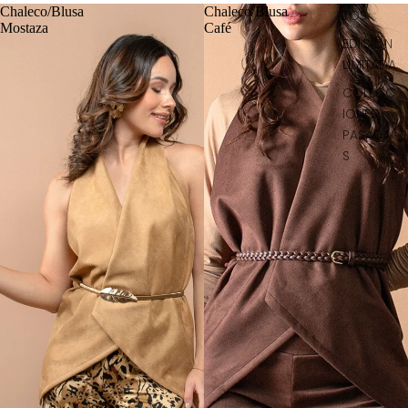
Chaleco/Blusa
Chaleco/Blusa
TOS
Mostaza
Café
EDICIÓN
LIMITADA
COLECC
IONES
PASADA
S