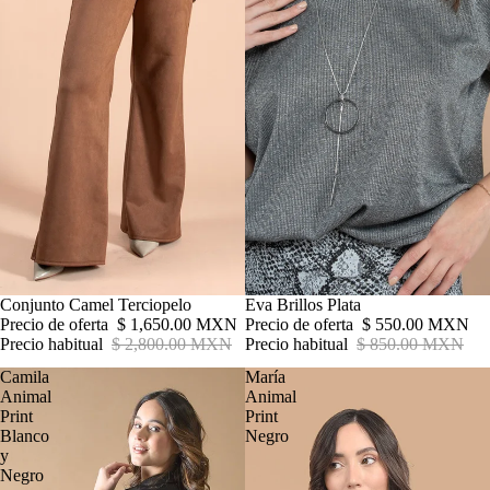
Oferta
Conjunto Camel Terciopelo
Oferta
Eva Brillos Plata
Precio de oferta
$ 1,650.00 MXN
Precio de oferta
$ 550.00 MXN
Precio habitual
$ 2,800.00 MXN
Precio habitual
$ 850.00 MXN
Camila
María
Animal
Animal
Print
Print
Blanco
Negro
y
Negro