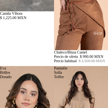
Camila Víbora
$ 1,225.00 MXN
SHOP
Oferta
Chaleco/Blusa Camel
Precio de oferta
$ 990.00 MXN
Precio habitual
$ 1,500.00 MXN
Eva
Pantalón
Brillos
Sofía
Dorado
Toffee