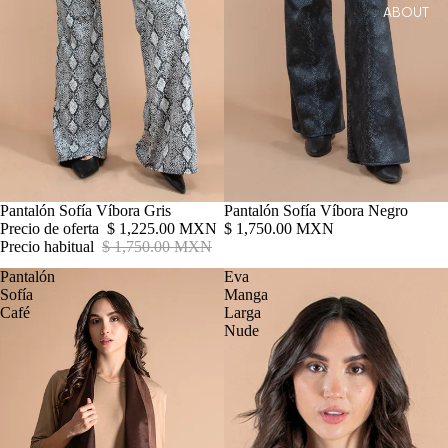
ABOUT
Oferta
Pantalón Sofía Víbora Gris
Agotado
Pantalón Sofía Víbora Negro
Precio de oferta
$ 1,225.00 MXN
$ 1,750.00 MXN
Precio habitual
$ 1,750.00 MXN
Pantalón
Eva
Sofía
Manga
Café
Larga
Nude