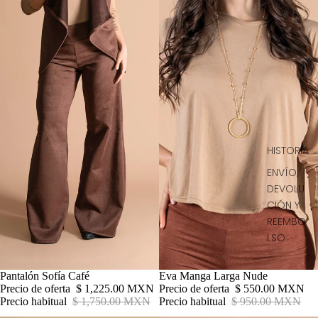
HISTORIA
ENVÍO,
DEVOLU
CIÓN Y
REEMBO
LSO
Oferta
Pantalón Sofía Café
Oferta
Eva Manga Larga Nude
Precio de oferta
$ 1,225.00 MXN
Precio de oferta
$ 550.00 MXN
Precio habitual
$ 1,750.00 MXN
Precio habitual
$ 950.00 MXN