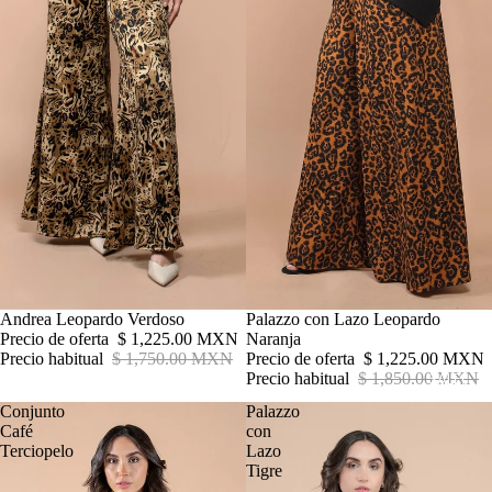
Oferta
Andrea Leopardo Verdoso
Oferta
Palazzo con Lazo Leopardo
Precio de oferta
$ 1,225.00 MXN
Naranja
Precio habitual
$ 1,750.00 MXN
Precio de oferta
$ 1,225.00 MXN
SALE!
Precio habitual
$ 1,850.00 MXN
Conjunto
Palazzo
Café
con
Terciopelo
Lazo
Tigre