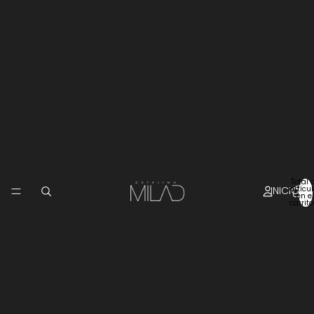
Total 
INICIO
artícu
en el
carrito