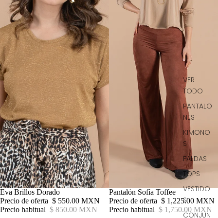
VER
TODO
PANTALO
NES
KIMONO
S
FALDAS
TOPS
VESTIDO
Oferta
Eva Brillos Dorado
Oferta
Pantalón Sofía Toffee
S
Precio de oferta
$ 550.00 MXN
Precio de oferta
$ 1,225.00 MXN
Precio habitual
$ 850.00 MXN
Precio habitual
$ 1,750.00 MXN
CONJUN