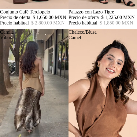
Oferta
Conjunto Café Terciopelo
Oferta
Palazzo con Lazo Tigre
Precio de oferta
$ 1,650.00 MXN
Precio de oferta
$ 1,225.00 MXN
Precio habitual
$ 2,800.00 MXN
Precio habitual
$ 1,850.00 MXN
Camila
Chaleco/Blusa
Víbora
Camel