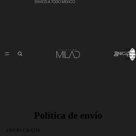
ENVÍOS A TODO MÉXICO
Total 
INICIO
artícu
en el
carrito
Política de envío
ENVÍO GRATIS