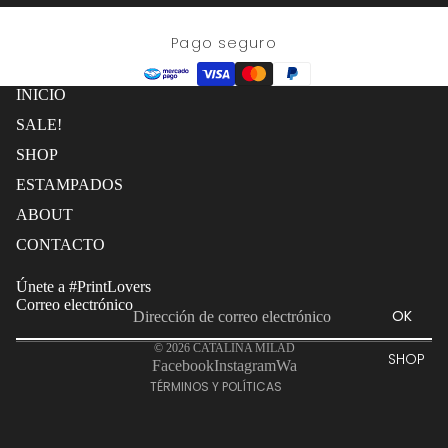
Pago seguro
SALE!
INICIO
SALE!
SHOP
ESTAMPADOS
ABOUT
Política de reembolso
CONTACTO
Política de privacidad
Únete a #PrintLovers
Términos del servicio
Correo electrónico
OK
Política de envío
© 2026
CATALINA MILAD
Información de contacto
SHOP
Facebook
Instagram
Wa
TÉRMINOS Y POLÍTICAS