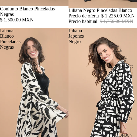
Conjunto Blanco Pinceladas
Agotado
Liliana Negro Pinceladas Blanco
Negras
Precio de oferta
$ 1,225.00 MXN
$ 1,500.00 MXN
Precio habitual
$ 1,750.00 MXN
Liliana
Liliana
Blanco
Japonés
Pinceladas
Negro
Negras
VER
TODO
PANTALO
NES
KIMONO
S
FALDAS
TOPS
VESTIDO
S
CONJUN