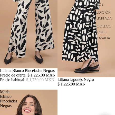
TOS
EDICIÓN
LIMITADA
COLECC
IONES
PASADA
S
Oferta
Liliana Blanco Pinceladas Negras
Precio de oferta
$ 1,225.00 MXN
Liliana Japonés Negro
Precio habitual
$ 1,750.00 MXN
$ 1,225.00 MXN
María
Blanco
Pinceladas
Negras