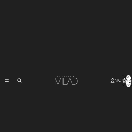
Total 
INICIO
artícu
en el
carrito