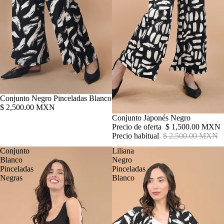
Conjunto Negro Pinceladas Blanco
$ 2,500.00 MXN
Oferta
Conjunto Japonés Negro
Precio de oferta
$ 1,500.00 MXN
Precio habitual
$ 2,500.00 MXN
Conjunto
Liliana
Blanco
Negro
Pinceladas
Pinceladas
Negras
Blanco