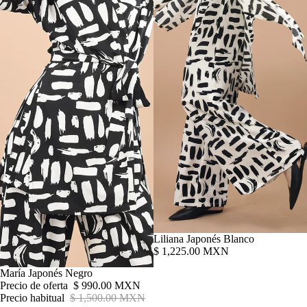
SALE!
Agotado
Liliana Japonés Blanco
$ 1,225.00 MXN
Oferta
María Japonés Negro
Precio de oferta
$ 990.00 MXN
Precio habitual
$ 1,500.00 MXN