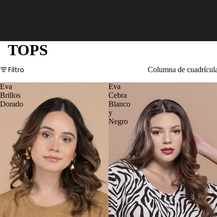
TOPS
Filtro
Columna de cuadrícul
Eva
Eva
Brillos
Cebra
Dorado
Blanco
y
Negro