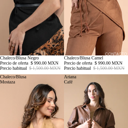
CONTACTO
Oferta
Chaleco/Blusa Negro
Oferta
Chaleco/Blusa Camel
Precio de oferta
$ 990.00 MXN
Precio de oferta
$ 990.00 MXN
Precio habitual
$ 1,500.00 MXN
Precio habitual
$ 1,500.00 MXN
Chaleco/Blusa
Ariana
Mostaza
Café