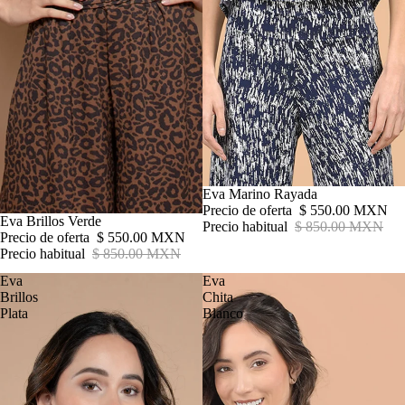
Oferta
Eva Marino Rayada
Precio de oferta
$ 550.00 MXN
Oferta
Eva Brillos Verde
Precio habitual
$ 850.00 MXN
Precio de oferta
$ 550.00 MXN
Precio habitual
$ 850.00 MXN
Eva
Eva
Brillos
Chita
Plata
Blanco