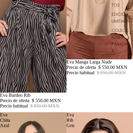
TOS
EDICIÓN
LIMITADA
COLECC
IONES
PASADA
S
Oferta
Eva Manga Larga Nude
Precio de oferta
$ 550.00 MXN
Precio habitual
$ 950.00 MXN
Oferta
Eva Burdeo Rib
Precio de oferta
$ 550.00 MXN
Precio habitual
$ 850.00 MXN
Eva
Eva
Chita
Rib
Azul
Gris