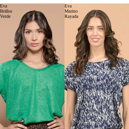
Eva
Eva
Brillos
Marino
Verde
Rayada