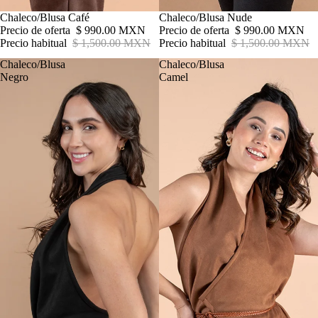
Oferta
Chaleco/Blusa Café
Oferta
Chaleco/Blusa Nude
Precio de oferta
$ 990.00 MXN
Precio de oferta
$ 990.00 MXN
Precio habitual
$ 1,500.00 MXN
Precio habitual
$ 1,500.00 MXN
Chaleco/Blusa
Chaleco/Blusa
Negro
Camel