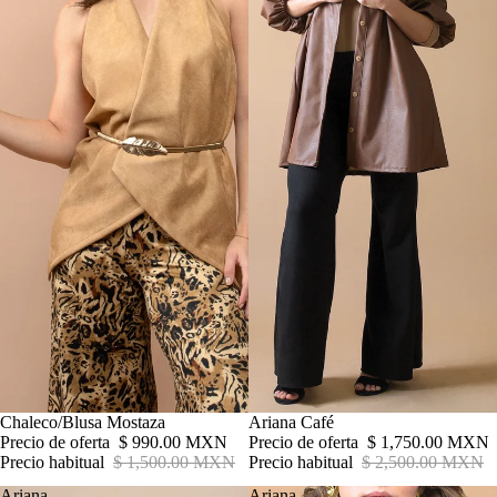
Oferta
Chaleco/Blusa Mostaza
Oferta
Ariana Café
Precio de oferta
$ 990.00 MXN
Precio de oferta
$ 1,750.00 MXN
Precio habitual
$ 1,500.00 MXN
Precio habitual
$ 2,500.00 MXN
Ariana
Ariana