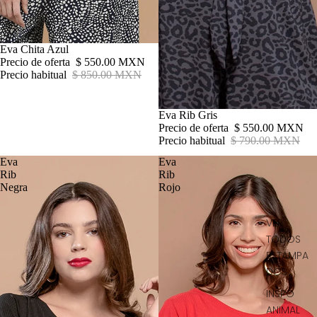
Oferta
Eva Chita Azul
Precio de oferta
$ 550.00 MXN
Precio habitual
$ 850.00 MXN
Oferta
Eva Rib Gris
Precio de oferta
$ 550.00 MXN
Precio habitual
$ 790.00 MXN
Eva
Eva
Rib
Rib
Negra
Rojo
VER
TODOS
ESTAMPA
DOS
INSPO
ANIMAL