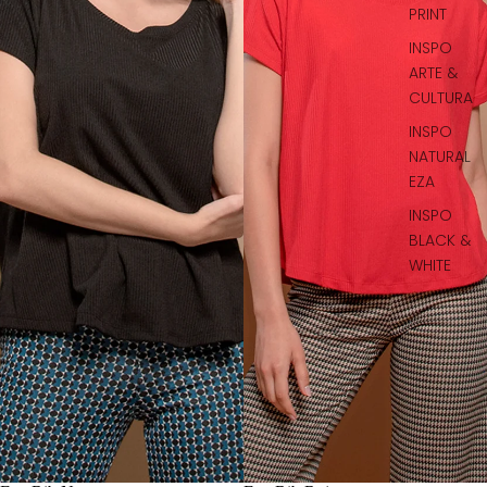
PRINT
INSPO
ARTE &
CULTURA
INSPO
NATURAL
EZA
INSPO
BLACK &
WHITE