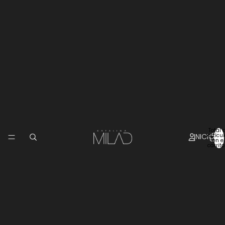
Total 
INICIO
artícu
en el
carrito