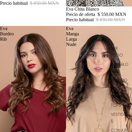
Precio habitual
$ 850.00 MXN
Oferta
Eva Chita Blanco
Precio de oferta
$ 550.00 MXN
Precio habitual
$ 850.00 MXN
Eva
Eva
Burdeo
Manga
Rib
Larga
Nude
VER
TODO
PANTALO
NES
KIMONO
S
FALDAS
TOPS
VESTIDO
S
CONJUN