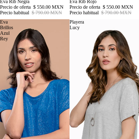
Oferta
Eva Rib Negra
Agotado
Eva Rib Rojo
Precio de oferta
$ 550.00 MXN
Precio de oferta
$ 550.00 MXN
Precio habitual
$ 790.00 MXN
Precio habitual
$ 790.00 MXN
Eva
Playera
Brillos
Lucy
Azul
Rey