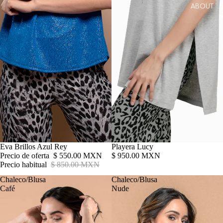
ABOUT
Oferta
Eva Brillos Azul Rey
Playera Lucy
Precio de oferta
$ 550.00 MXN
$ 950.00 MXN
Precio habitual
$ 850.00 MXN
Chaleco/Blusa
Chaleco/Blusa
Café
Nude