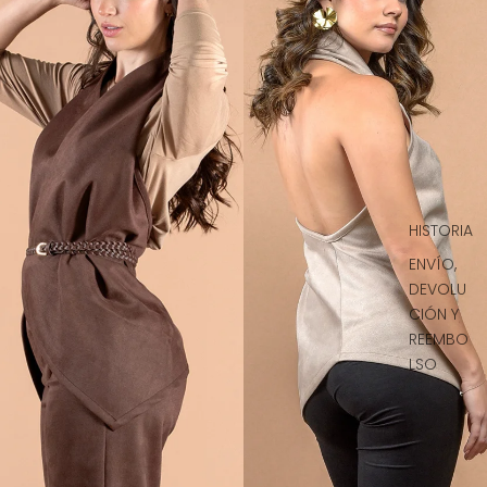
HISTORIA
ENVÍO,
DEVOLU
CIÓN Y
REEMBO
LSO