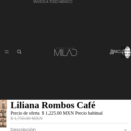
ENVÍOS A TODO MÉXICO
Total 
INICIO
artícu
en el
carrito
Liliana Rombos Café
Abrir
Precio de oferta
$ 1,225.00 MXN
Precio habitual
imagen
$ 1,750.00 MXN
Abrir
a
imagen
pantalla
Descripción