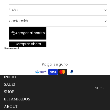
a
completa
pantalla
Envío
completa
SALE!
Confección
Agregar al carrito
Comprar ahora
Te encantará
Pago seguro
INICIO
SALE!
SHOP
SHOP
ESTAMPADOS
ABOUT