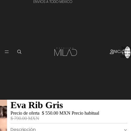
ENVÍOS A TODO MÉXICO
Total 
INICIO
artícu
en el
carrito
Eva Rib Gris
Precio de oferta
$ 550.00 MXN
Precio habitual
$ 790.00 MXN
Descripción