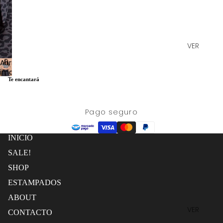
VER
TODO
Abrir
imagen
PANTALO
Te encantará
a
NES
pantalla
KIMONO
completa
S
Pago seguro
ESTAMPADO
FALDAS
INICIO
TOPS
SALE!
VESTIDO
SHOP
S
ESTAMPADOS
CONJUN
TOS
ABOUT
VER
EDICIÓN
Política de reembolso
CONTACTO
TODOS
LIMITADA