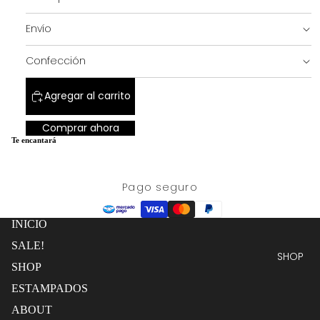
completa
pantalla
completa
Envío
SALE!
Confección
Agregar al carrito
Comprar ahora
Te encantará
Pago seguro
INICIO
SALE!
SHOP
SHOP
ESTAMPADOS
ABOUT