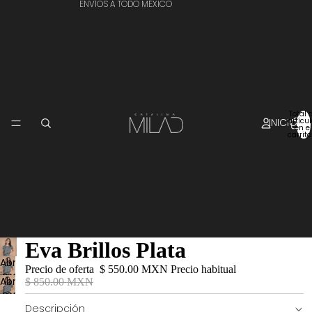
ENVÍOS A TODO MÉXICO
Total 
INICIO
artícu
en el
carrito
Eva Brillos Plata
Abrir
Precio de oferta
$ 550.00 MXN
Precio habitual
imagen
Abrir
$ 850.00 MXN
a
imagen
pantalla
a
Descripción