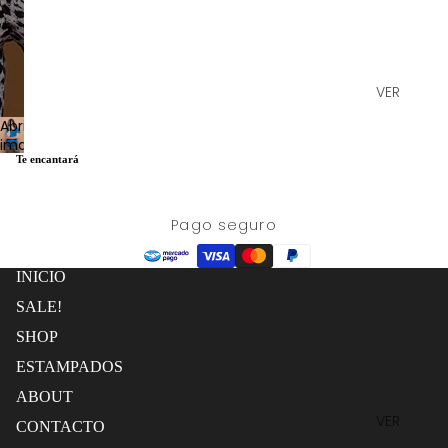
VER
TODO
Abrir
imagen
PANTALO
Te encantará
a
NES
pantalla
KIMONO
completa
S
Pago seguro
ESTAMPADO
FALDAS
INICIO
TOPS
SALE!
VESTIDO
SHOP
S
ESTAMPADOS
CONJUN
TOS
ABOUT
VER
EDICIÓN
Política de reembolso
CONTACTO
TODOS
LIMITADA