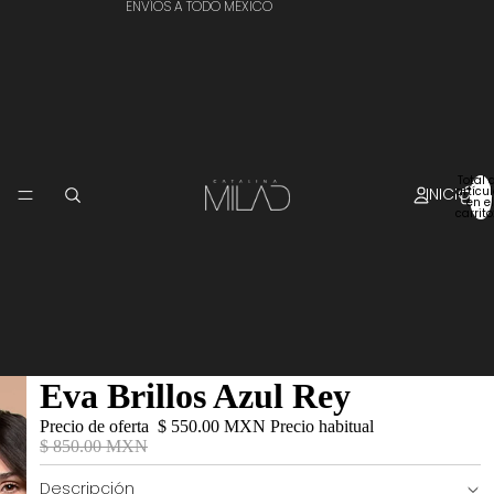
ENVÍOS A TODO MÉXICO
Total 
INICIO
artícu
en el
carrito
Eva Brillos Azul Rey
Precio de oferta
$ 550.00 MXN
Precio habitual
$ 850.00 MXN
Descripción