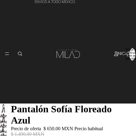
ENVÍOS A TODO MÉXICO
Total 
INICIO
artícu
en el
carrito
Pantalón Sofía Floreado
Abrir
Azul
imagen
Abrir
a
Precio de oferta
$ 650.00 MXN
Precio habitual
imagen
pantalla
$ 1,490.00 MXN
Abrir