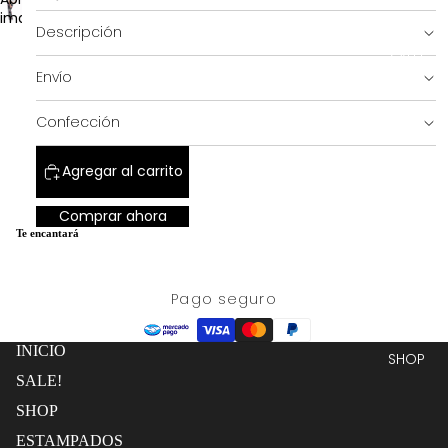
a
completa
imagen
pantalla
Descripción
a
completa
pantalla
SALE!
completa
Envío
Confección
Agregar al carrito
Comprar ahora
Te encantará
Pago seguro
INICIO
SHOP
SALE!
SHOP
ESTAMPADOS