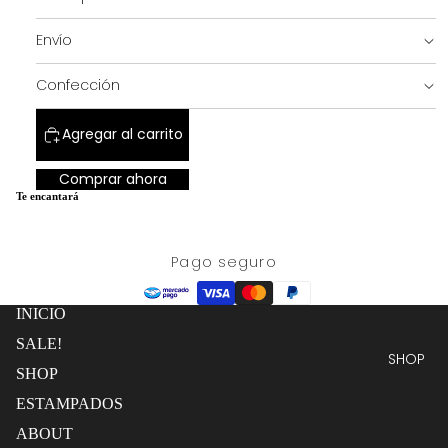
completa
pantalla
completa
Envío
SALE!
Confección
Agregar al carrito
Comprar ahora
Te encantará
Pago seguro
INICIO
SALE!
SHOP
SHOP
ESTAMPADOS
ABOUT