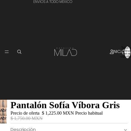
ENVÍOS A TODO MÉXICO
Total 
INICIO
artícu
en el
carrito
Pantalón Sofía Víbora Gris
Abrir
Precio de oferta
$ 1,225.00 MXN
Precio habitual
imagen
Abrir
$ 1,750.00 MXN
a
imagen
pantalla
a
Descripción