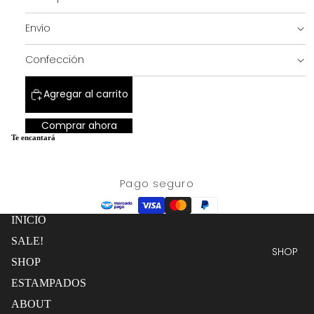
completa
pantalla
completa
Envío
SALE!
Confección
Agregar al carrito
Comprar ahora
Te encantará
Pago seguro
INICIO
SALE!
SHOP
SHOP
ESTAMPADOS
ABOUT