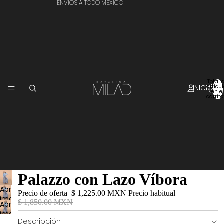
ENVÍOS A TODO MÉXICO
Total 
INICIO
artícu
en el
carrito
Palazzo con Lazo Víbora
Abrir
Precio de oferta
$ 1,225.00 MXN
Precio habitual
imagen
$ 1,850.00 MXN
Abrir
a
imagen
pantalla
Descripción
a