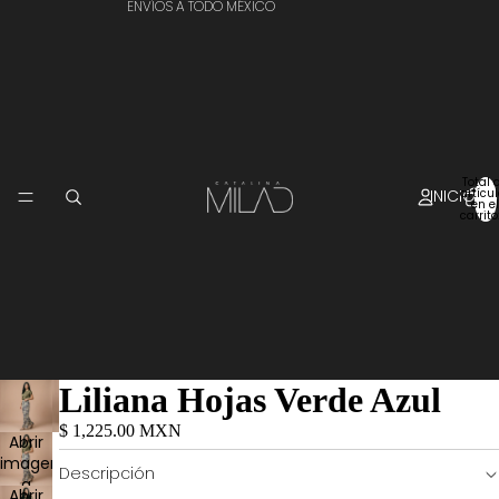
ENVÍOS A TODO MÉXICO
Total 
INICIO
artícu
en el
carrito
Liliana Hojas Verde Azul
$ 1,225.00 MXN
Abrir
imagen
Descripción
a
Abrir