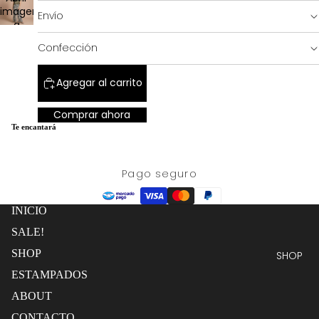
pantalla
imagen
Envío
completa
a
pantalla
SALE!
Confección
completa
Agregar al carrito
Comprar ahora
Te encantará
Pago seguro
INICIO
SALE!
SHOP
SHOP
ESTAMPADOS
ABOUT
Política de reembolso
CONTACTO