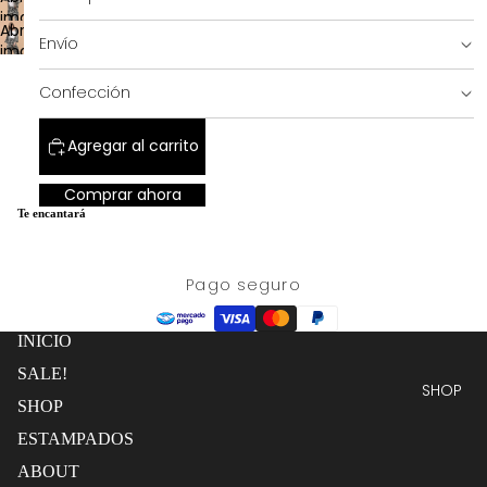
a
completa
imagen
pantalla
Abrir
a
Envío
completa
imagen
pantalla
SALE!
a
completa
Confección
pantalla
completa
Agregar al carrito
Comprar ahora
Te encantará
Pago seguro
INICIO
SALE!
SHOP
SHOP
ESTAMPADOS
ABOUT