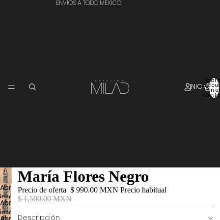
ENVÍOS A TODO MÉXICO
Total 
INICIO
artícu
en el
carrito
María Flores Negro
Abrir
Precio de oferta
$ 990.00 MXN
Precio habitual
imagen
$ 1,500.00 MXN
Abrir
a
imagen
pantalla
Descripción
Abrir