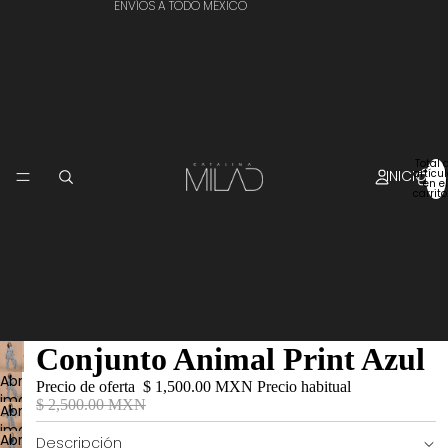
ENVÍOS A TODO MÉXICO
Total 
INICIO
artícu
en el
carrito
Conjunto Animal Print Azul
Abrir
Precio de oferta
$ 1,500.00 MXN
Precio habitual
imagen
$ 2,500.00 MXN
Abrir
a
imagen
pantalla
Abrir
Descripción