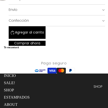
imagen
completa
pantalla
a
completa
pantalla
Envío
SALE!
completa
Confección
Agregar al carrito
Comprar ahora
Te encantará
Pago seguro
INICIO
SALE!
SHOP
SHOP
ESTAMPADOS
ABOUT