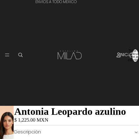
ENVÍOS A TODO MÉXICO
Total 
INICIO
artícu
en el
carrito
Antonia Leopardo azulino
$ 1,225.00 MXN
Descripción