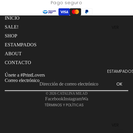
Pago seguro
INICIO
VER
SALE!
TODO
SHOP
PANTALO
ESTAMPADOS
NES
ABOUT
KIMONO
Política de reembolso
CONTACTO
S
Política de privacidad
ESTAMPADO
FALDAS
Únete a #PrintLovers
Términos del servicio
Correo electrónico
OK
TOPS
Política de envío
VESTIDO
© 2026
CATALINA MILAD
Información de contacto
Facebook
Instagram
Wa
S
TÉRMINOS Y POLÍTICAS
CONJUN
TOS
VER
EDICIÓN
TODOS
LIMITADA