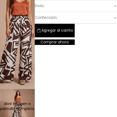
Envío
SALE!
Confección
Agregar al carrito
Comprar ahora
SHOP
Abrir imagen a
pantalla completa