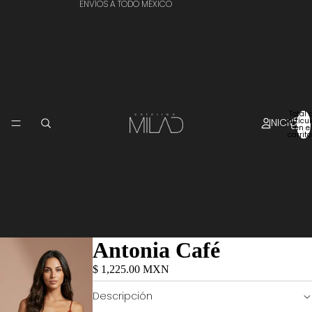
ENVÍOS A TODO MÉXICO
Total 
INICIO
artícu
en el
carrito
Antonia Café
$ 1,225.00 MXN
Descripción