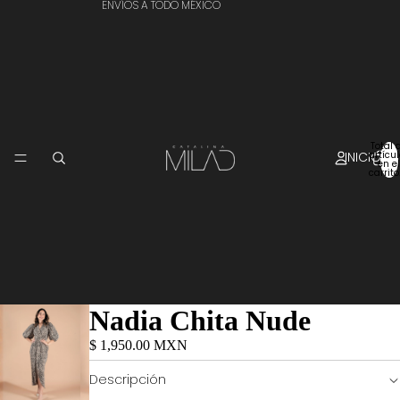
ENVÍOS A TODO MÉXICO
Total 
INICIO
artícu
en el
carrito
Nadia Chita Nude
$ 1,950.00 MXN
Descripción