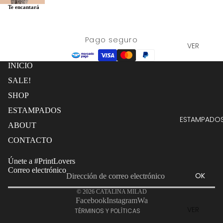
Te encantará
Pago seguro
VER
TODO
INICIO
PANTALO
SALE!
NES
SHOP
KIMONO
ESTAMPADOS
S
ESTAMPADO
ABOUT
FALDAS
Política de reembolso
CONTACTO
TOPS
Política de privacidad
VESTIDO
Únete a #PrintLovers
Términos del servicio
S
Correo electrónico
OK
Política de envío
CONJUN
© 2026
CATALINA MILAD
TOS
Información de contacto
Facebook
Instagram
Wa
VER
EDICIÓN
TÉRMINOS Y POLÍTICAS
TODOS
LIMITADA