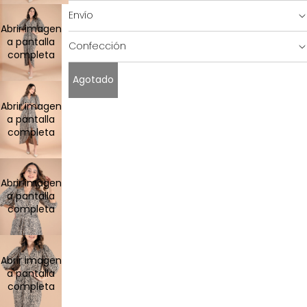
Envío
Abrir imagen
SALE!
a pantalla
Confección
completa
Agotado
Abrir imagen
a pantalla
completa
Abrir imagen
a pantalla
completa
SHOP
Abrir imagen
a pantalla
completa