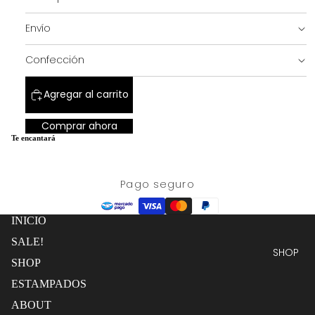
completa
pantalla
completa
Envío
SALE!
Confección
Agregar al carrito
Comprar ahora
Te encantará
Pago seguro
INICIO
SALE!
SHOP
SHOP
ESTAMPADOS
ABOUT