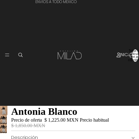
ENVÍOS A TODO MÉXICO
Total 
INICIO
artícu
en el
carrito
Antonia Blanco
Abrir
Precio de oferta
$ 1,225.00 MXN
Precio habitual
imagen
$ 1,850.00 MXN
Abrir
a
imagen
pantalla
Descripción
a