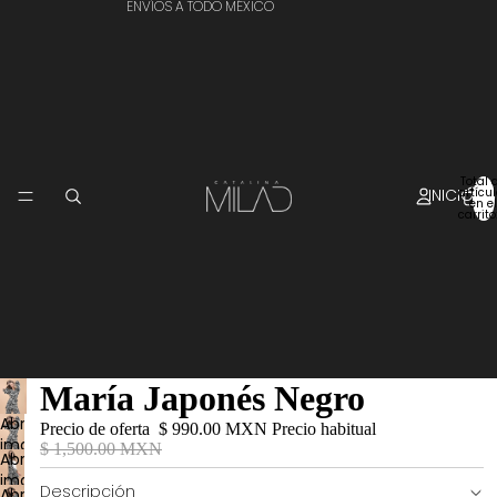
ENVÍOS A TODO MÉXICO
Total 
INICIO
artícu
en el
carrito
María Japonés Negro
Abrir
Precio de oferta
$ 990.00 MXN
Precio habitual
imagen
$ 1,500.00 MXN
Abrir
a
imagen
pantalla
Descripción
Abrir