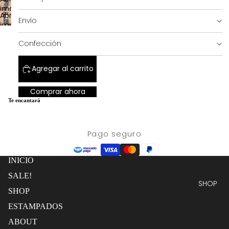
a
completa
imagen
pantalla
Abrir
a
Envío
completa
imagen
pantalla
SALE!
a
completa
Confección
pantalla
completa
Agregar al carrito
Comprar ahora
Te encantará
Pago seguro
INICIO
SALE!
SHOP
SHOP
ESTAMPADOS
ABOUT