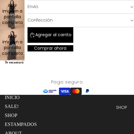
Abrir
Envío
imagen a
pantalla
SALE!
Confección
completa
Agregar al carrito
Abrir
imagen a
pantalla
Comprar ahora
completa
Te encantará
Pago seguro
INICIO
SALE!
SHOP
SHOP
ESTAMPADOS
ABOUT