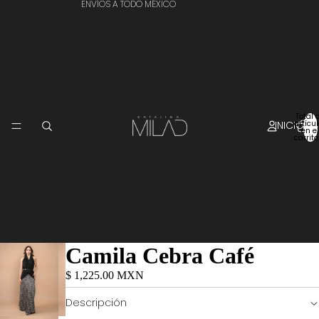
ENVÍOS A TODO MÉXICO
Total 
INICIO
artícu
en el
carrito
Camila Cebra Café
$ 1,225.00 MXN
Descripción