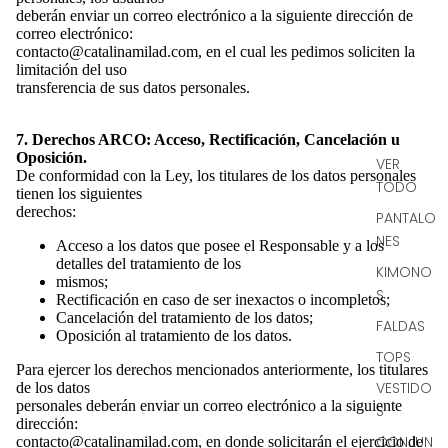
deberán enviar un correo electrónico a la siguiente dirección de
correo electrónico:
contacto@catalinamilad.com, en el cual les pedimos soliciten la
limitación del uso
transferencia de sus datos personales.
7. Derechos ARCO: Acceso, Rectificación, Cancelación u
Oposición.
VER
De conformidad con la Ley, los titulares de los datos personales
TODO
tienen los siguientes
derechos:
PANTALO
NES
Acceso a los datos que posee el Responsable y a los
detalles del tratamiento de los
KIMONO
mismos;
S
Rectificación en caso de ser inexactos o incompletos;
Cancelación del tratamiento de los datos;
FALDAS
Oposición al tratamiento de los datos.
TOPS
Para ejercer los derechos mencionados anteriormente, los titulares
VESTIDO
de los datos
personales deberán enviar un correo electrónico a la siguiente
S
dirección:
CONJUN
contacto@catalinamilad.com, en donde solicitarán el ejercicio de