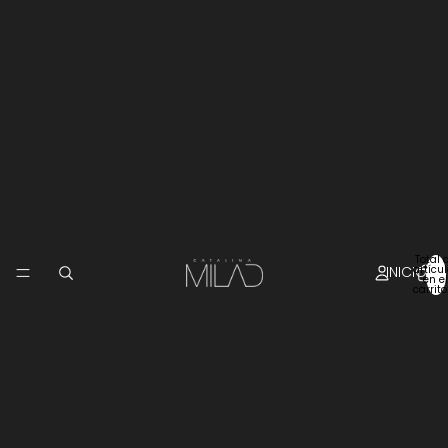
Total 
INICIO
artícu
en el
carrito