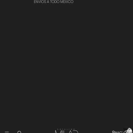
ENVÍOS A TODO MÉXICO
Total 
INICIO
artícu