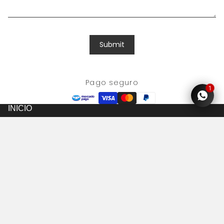
Submit
SHOP
Pago seguro
1
INICIO
SALE!
SHOP
ESTAMPADOS
ABOUT
Política de reembolso
CONTACTO
Política de privacidad
Únete a #PrintLovers
Términos del servicio
Correo electrónico
VER
OK
Política de envío