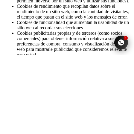
permiten moverse por un sitio web y utilizar sus funciones).
Cookies de rendimiento que recopilan datos sobre el
rendimiento de un sitio web, como la cantidad de visitantes,
el tiempo que pasan en el sitio web y los mensajes de error.
Cookies de funcionalidad que aumentan la usabilidad de un
sitio web al recordar sus elecciones.
Cookies publicitarias propias y de terceros (como socios
comerciales) para obtener información relativa a sus
1
preferencias de compra, consumo y visualización de sitios
web para mostrarle publicidad que consideremos relevante
para usted.
Cookies de sesión que son temporales y se borran una vez
que cierra su navegador, mientras que las cookies
persistentes o permanentes permanecen en su dispositivo
hasta que las elimine manualmente o hasta que su
navegador las elimine según el período de duración
especificado en el archivo de cookies persistentes.
VER
10. Otras tecnologías similares
TODOS
Además, también podemos usar otras tecnologías similares
ESTAMPA
además de las cookies o en combinación con ellas. Una baliza
web suele ser una imagen gráfica transparente (generalmente de 1
DOS
píxel x 1 píxel) que se coloca en un sitio o en un correo
INSPO
electrónico y nos ayuda a comprender el comportamiento de los
visitantes de nuestros sitios web.
ANIMAL