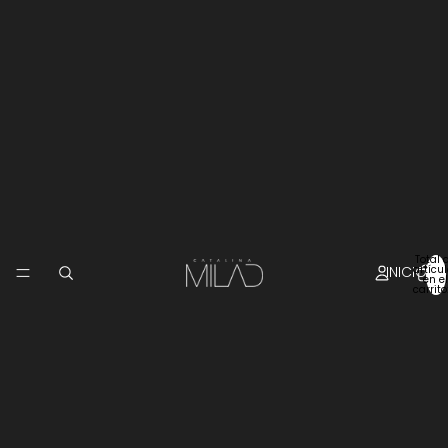
Total 
INICIO
artícu
en el
carrito