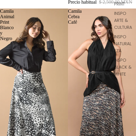
Precio habitual
$ 2,500.00 MXN
PRINT
Camila
Camila
INSPO
Animal
Cebra
ARTE &
Print
Café
CULTURA
Blanco
y
INSPO
Negro
NATURAL
EZA
INSPO
BLACK &
WHITE