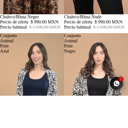
Oferta
Chaleco/Blusa Negro
Oferta
Chaleco/Blusa Nude
Precio de oferta
$ 990.00 MXN
Precio de oferta
$ 990.00 MXN
Precio habitual
$ 1,500.00 MXN
Precio habitual
$ 1,500.00 MXN
Conjunto
Conjunto
Animal
Animal
Print
Print
Azul
Negro
1