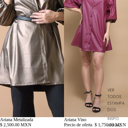
VER
TODOS
ESTAMPA
DOS
INSPO
Agotado
Ariana Metalizada
Agotado
Ariana Vino
ANIMAL
$ 2,500.00 MXN
Precio de oferta
$ 1,750.00 MXN