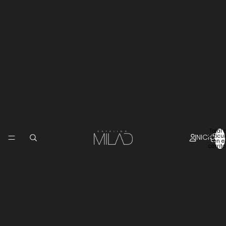
Total 
INICIO
artícu
en el
carrito