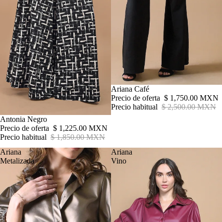
Oferta
Ariana Café
Precio de oferta
$ 1,750.00 MXN
Precio habitual
$ 2,500.00 MXN
Agotado
Antonia Negro
ESTAMPADO
Precio de oferta
$ 1,225.00 MXN
Precio habitual
$ 1,850.00 MXN
Ariana
Ariana
Metalizada
Vino