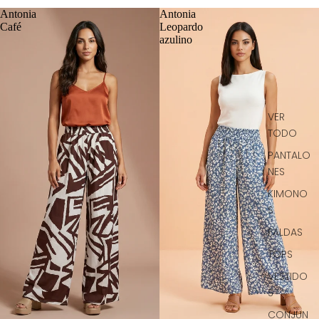
Antonia
Antonia
Café
Leopardo
azulino
VER
TODO
PANTALO
NES
KIMONO
S
FALDAS
TOPS
VESTIDO
S
CONJUN