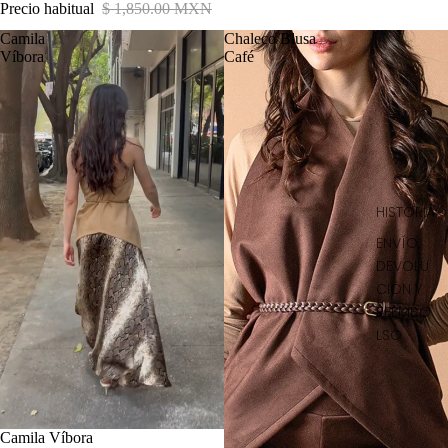
Precio habitual
$ 1,850.00 MXN
Camila
Chaleco/Blusa
Víbora
Café
HISTORIA
ENVÍO,
DEVOLU
CIÓN Y
REEMBO
LSO
Camila Víbora