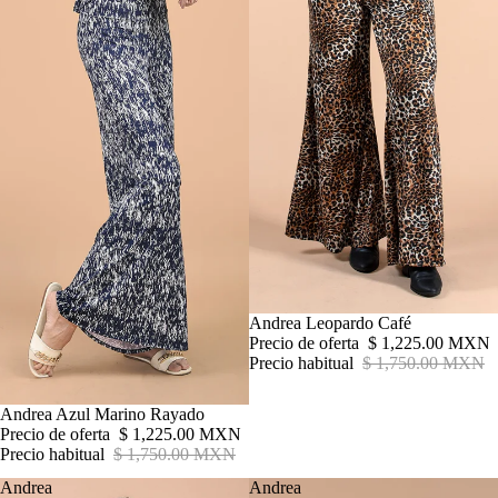
Oferta
Andrea Leopardo Café
Precio de oferta
$ 1,225.00 MXN
Precio habitual
$ 1,750.00 MXN
SALE!
Oferta
Andrea Azul Marino Rayado
Precio de oferta
$ 1,225.00 MXN
Precio habitual
$ 1,750.00 MXN
Andrea
Andrea