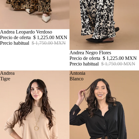
Oferta
Andrea Leopardo Verdoso
Precio de oferta
$ 1,225.00 MXN
Precio habitual
$ 1,750.00 MXN
Oferta
Andrea Negro Flores
Precio de oferta
$ 1,225.00 MXN
Precio habitual
$ 1,750.00 MXN
Andrea
Antonia
Tigre
Blanco