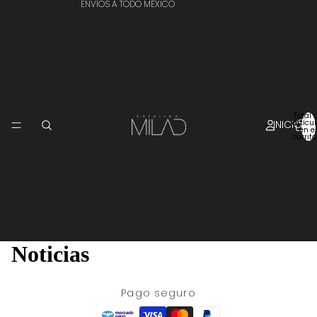
ENVÍOS A TODO MÉXICO
Total 
INICIO
artícu
en el
carrito
Noticias
Pago seguro