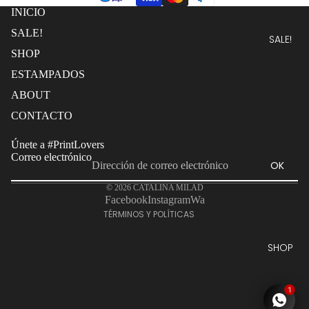
INICIO
SALE!
SALE!
SHOP
ESTAMPADOS
ABOUT
Política de reembolso
CONTACTO
Política de privacidad
Únete a #PrintLovers
Términos del servicio
Correo electrónico
OK
Política de envío
© 2026
CATALINA MILAD
Información de contacto
Facebook
Instagram
Wa
TÉRMINOS Y POLÍTICAS
SHOP
1